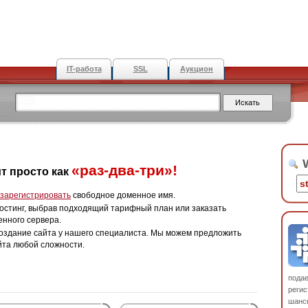
IT-работа
SSL
Аукцион
W
«раз-два-три»!
т просто как
зарегистрировать
свободное доменное имя.
остинг, выбрав подходящий тарифный план или заказать
енного сервера.
оздание сайта у нашего специалиста. Мы можем предложить
йта любой сложности.
пода
регис
шанс