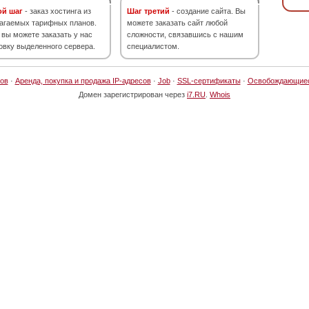
ой шаг
- заказ хостинга из
Шаг третий
- создание сайта. Вы
агаемых тарифных планов.
можете заказать сайт любой
 вы можете заказать у нас
сложности, связавшись с нашим
овку выделенного сервера.
специалистом.
ов
·
Аренда, покупка и продажа IP-адресов
·
Job
·
SSL-сертификаты
·
Освобождающие
Домен зарегистрирован через
i7.RU
.
Whois