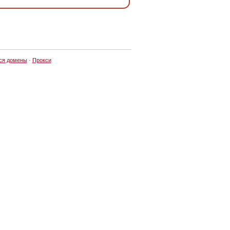
ся домены
·
Прокси